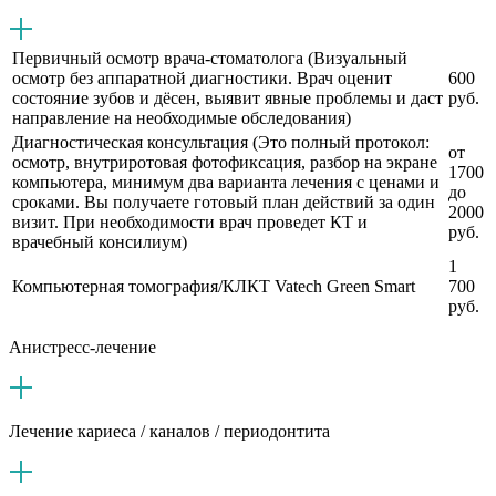
Первичный осмотр врача-стоматолога (Визуальный
осмотр без аппаратной диагностики. Врач оценит
600
состояние зубов и дёсен, выявит явные проблемы и даст
руб.
направление на необходимые обследования)
Диагностическая консультация (Это полный протокол:
от
осмотр, внутриротовая фотофиксация, разбор на экране
1700
компьютера, минимум два варианта лечения с ценами и
до
сроками. Вы получаете готовый план действий за один
2000
визит. При необходимости врач проведет КТ и
руб.
врачебный консилиум)
1
Компьютерная томография/КЛКТ Vatech Green Smart
700
руб.
Анистресс-лечение
Лечение кариеса / каналов / периодонтита