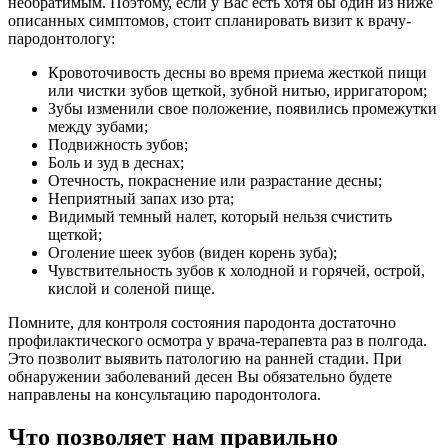
необратимым. Поэтому, если у Вас есть хотя бы один из ниже
описанных симптомов, стоит спланировать визит к врачу-
пародонтологу:
Кровоточивость десны во время приема жесткой пищи
или чистки зубов щеткой, зубной нитью, ирригатором;
Зубы изменили свое положение, появились промежутки
между зубами;
Подвижность зубов;
Боль и зуд в деснах;
Отечность, покраснение или разрастание десны;
Неприятный запах изо рта;
Видимый темный налет, который нельзя счистить
щеткой;
Оголение шеек зубов (виден корень зуба);
Чувствительность зубов к холодной и горячей, острой,
кислой и соленой пище.
Помните, для контроля состояния пародонта достаточно
профилактического осмотра у врача-терапевта раз в полгода.
Это позволит выявить патологию на ранней стадии. При
обнаружении заболеваний десен Вы обязательно будете
направлены на консультацию пародонтолога.
Что позволяет нам правильно