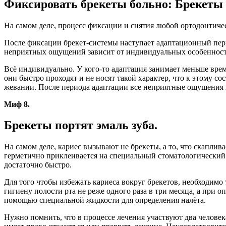
Фиксировать брекеты больно: Брекеты э
На самом деле, процесс фиксации и снятия любой ортодонтиче
После фиксации брекет-системы наступает адаптационный пери
неприятных ощущений зависит от индивидуальных особенност
Всё индивидуально. У кого-то адаптация занимает меньше врем
они быстро проходят и не носят такой характер, что к этому
жевании. После периода адаптации все неприятные ощущения пр
Миф 8.
Брекеты портят эмаль зуба.
На самом деле, кариес вызывают не брекеты, а то, что скаплива
герметично приклеивается на специальный стоматологический м
достаточно быстро.
Для того чтобы избежать кариеса вокруг брекетов, необходим
гигиену полости рта не реже одного раза в три месяца, а при
помощью специальной жидкости для определения налёта.
Нужно помнить, что в процессе лечения участвуют два человека