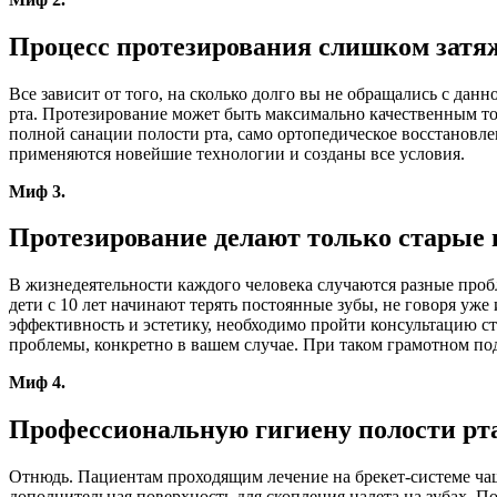
Процесс протезирования слишком затяж
Все зависит от того, на сколько долго вы не обращались с дан
рта. Протезирование может быть максимально качественным толь
полной санации полости рта, само ортопедическое восстановле
применяются новейшие технологии и созданы все условия.
Миф 3.
Протезирование делают только старые
В жизнедеятельности каждого человека случаются разные пробле
дети с 10 лет начинают терять постоянные зубы, не говоря уж
эффективность и эстетику, необходимо пройти консультацию с
проблемы, конкретно в вашем случае. При таком грамотном под
Миф 4.
Профессиональную гигиену полости рта 
Отнюдь. Пациентам проходящим лечение на брекет-системе чащ
дополнительная поверхность для скопления налета на зубах. П