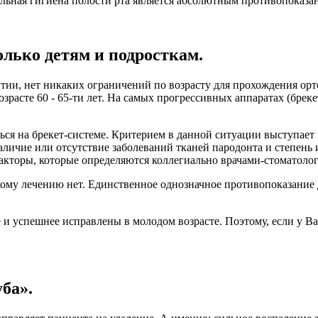
тельная гигиена полости рта является абсолютным противопоказ
олько детям и подросткам.
ии, нет никаких ограничений по возрасту для прохождения орто
озрасте 60 - 65-ти лет. На самых прогрессивных аппаратах (брек
я на брекет-системе. Критерием в данной ситуации выступает не
аличие или отсутствие заболеваний тканей пародонта и степень
факторы, которые определяются коллегиально врачами-стоматоло
ому лечению нет. Единственное однозначное противопоказание д
 и успешнее исправлены в молодом возрасте. Поэтому, если у В
ба».