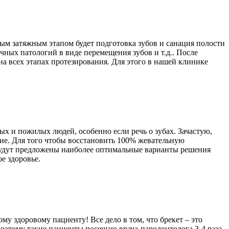
амым затяжным этапом будет подготовка зубов и санация полости
ичных патологий в виде перемещения зубов и т.д.. После
а всех этапах протезирования. Для этого в нашей клинике
лых и пожилых людей, особенно если речь о зубах. Зачастую,
ение. Для того чтобы восстановить 100% жевательную
 будут предложены наиболее оптимальные варианты решения
ое здоровье.
у здоровому пациенту! Все дело в том, что брекет – это
Поэтому такие пациенты посещаю врача-пародонтолога 3-4 раза