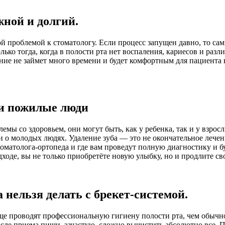
ной и долгий.
ной проблемой к стоматологу. Если процесс запущен давно, то с
ко тогда, когда в полости рта нет воспаления, кариесов и разл
ние не займет много времени и будет комфортным для пациента н
 и пожилые люди
мы со здоровьем, они могут быть, как у ребенка, так и у взрос
е и о молодых людях. Удаление зуба — это не окончательное леч
томатолога-ортопеда и где вам проведут полную диагностику и
ходе, вы не только приобретёте новую улыбку, но и продлите св
нельзя делать с брекет-системой.
е проводят профессиональную гигиену полости рта, чем обычном
осле приема пищи, зачастую, сложно вычистить абсолютно все. 