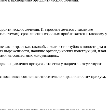
анием к проведению ортодонтического лечения.
донтического лечения. И взрослые лечатся с таким же
ет-системах) срок лечения взрослых приближается к таковому у
 сам возраст как таковой, а количество зубов в полости рта и
 их выраженности, наличие ортопедических конструкций, план
гами на совместных консультациях.
ля исправления прикуса - это если у пациента отсутствуют
ас появились сомнения относительно «правильности» прикуса,