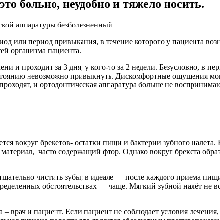
то больно, неудобно и тяжело носить.
ской аппаратуры безболезненный.
од или период привыкания, в течение которого у пациента воз
ей организма пациента.
ени и проходит за 3 дня, у кого-то за 2 недели. Безусловно, в
 состоянию невозможно привыкнуть. Дискомфортные ощущения мо
оходят, и ортодонтическая аппаратура больше не воспринимаютс
ется вокруг брекетов- остатки пищи и бактерии зубного налета. 
атериал, часто содержащий фтор. Однако вокруг брекета образуе
о тщательно чистить зубы; в идеале — после каждого приема пи
 определенных обстоятельствах — чаще. Мягкий зубной налёт не 
 – врач и пациент. Если пациент не соблюдает условия лечения,