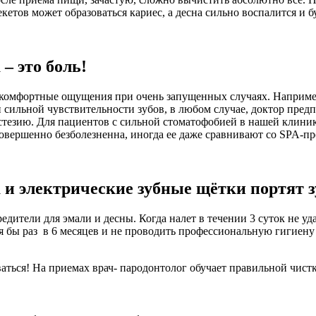
рекетов может образоваться кариес, а десна сильно воспалится и
– это боль!
комфортные ощущения при очень запущенных случаях. Например,
 сильной чувствительности зубов, в любом случае, доктор пред
стезию. Для пациентов с сильной стоматофобией в нашей клиник
совершенно безболезненна, иногда ее даже сравнивают со SPA-п
 и электрические зубные щётки портят з
едители для эмали и десны. Когда налет в течении 3 суток не уд
 бы раз в 6 месяцев и не проводить профессиональную гигиену п
.
ваться! На приемах врач- пародонтолог обучает правильной чистк